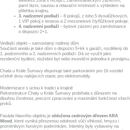
wellness zóna s recepcí, zaměstnaneckým zázemím,
parní lázní, saunou a relaxační místností s výhledem na
přilehlou krajinu.
3. nadzemní podlaží
– 8 pokojů, z toho 5 dvoulůžkových,
1 VIP pokoj s terasou a 2 mezonetové čtyřlůžkové pokoje.
4. nadzemní podlaží
– bytové zázemí pro zaměstnance
o dispozici 2+1.
Vedlejší objekt – samostatný rodinný dům
Součástí areálu je také dům o dispozici 5+kk s garáží, rozdělený do
1. podzemního a 2. nadzemních podlaží. Dá se využít jako
rezidenční bydlení, služební byt nebo investiční jednotka k pronájmu.
Chata u Krále Šumavy disponuje také parkováním pro 16 vozidel
včetně dvou nabíjecích stanic pro elektromobily.
Modernizace s úctou k tradici a krajině
Rekonstrukce Chaty u Krále Šumavy probíhala s důrazem na
dlouhou životnost, precizní zpracování a maximální funkčnost všech
prvků.
Fasáda hlavního objektu je
obložena cedrovým dřevem ARA
Wood
, které vyniká přirozenou odolností vůči vlhkosti, hmyzu i
proměnlivým horským podmínkám. Interiéry byly vybaveny na