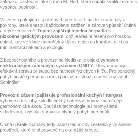
zakázku, částečně také firmou M. Hort, která dodala kvalitní dveře s
vysokou odolností.
Ve všech pokojích i společných prostorách najdete materiály a
povrchy, které snesou každodenní zatížení a zároveň působí útulně
a reprezentativně.
Topení zajišťují tepelná čerpadla s
nízkoenergetickým provozem
, což je ideální řešení pro horskou
oblast, kde se klade mimořádný důraz nejen na komfort, ale i na
minimalizaci nákladů a ekologii.
Z bezpečnostního a provozního hlediska je objekt
vybaven
elektronickým zámkovým systémem ONITY
, který umožňuje
efektivní správu přístupů bez nutnosti fyzických klíčů. Pro pohodlný
pohyb hostů i personálu mezi podlažími slouží osvědčený výtah
Schindler.
Provozní zázemí zajišťuje profesionální kuchyň Intergast
,
vybavená tak, aby zvládla běžný hotelový provoz i náročnější
gastronomické akce. Součástí technologie je i promyšlené
skladování, logistika surovin a plynulý pohyb personálu.
Chata u Krále Šumavy tedy nabízí technicky i esteticky vyladěné
prostředí, které je připravené na okamžitý provoz.