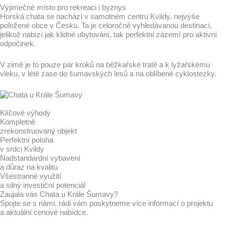
Výjimečné místo pro rekreaci i byznys
Horská chata se nachází v samotném centru Kvildy, nejvýše
položené obce v Česku. Ta je celoročně vyhledávanou destinací,
jelikož nabízí jak klidné ubytování, tak perfektní zázemí pro aktivní
odpočinek.
V zimě je to pouze pár kroků na běžkařské tratě a k lyžařskému
vleku, v létě zase do šumavských lesů a na oblíbené cyklostezky.
Klíčové
výhody
Kompletně
zrekonstruovaný objekt
Perfektní poloha
v srdci Kvildy
Nadstandardní vybavení
a důraz na kvalitu
Všestranné využití
a silný investiční potenciál
Zaujala vás Chata u Krále Šumavy?
Spojte se s námi, rádi vám poskytneme více informací o projektu
a aktuální cenové nabídce.