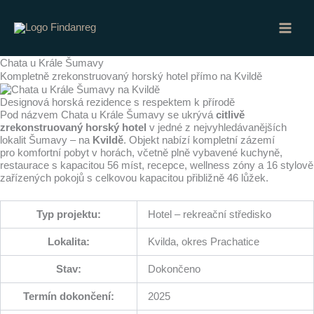
Přeskočit
na
obsah
Chata u Krále Šumavy
Kompletně zrekonstruovaný horský hotel přímo na Kvildě
Designová horská rezidence s respektem k přírodě
Pod názvem Chata u Krále Šumavy se ukrývá
citlivě
zrekonstruovaný horský hotel
v jedné z nejvyhledávanějších
lokalit Šumavy – na
Kvildě
. Objekt nabízí kompletní zázemí
pro komfortní pobyt v horách, včetně plně vybavené kuchyně,
restaurace s kapacitou 56 míst, recepce, wellness zóny a 16 stylově
zařízených pokojů s celkovou kapacitou přibližně 46 lůžek.
Typ projektu:
Hotel – rekreační středisko
Lokalita:
Kvilda, okres Prachatice
Stav:
Dokončeno
Termín dokončení:
2025